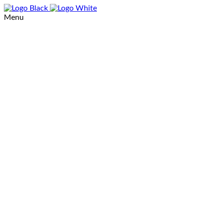
Menu
Portfolio
Über mich
Kontakt
Spohn Gymnasium